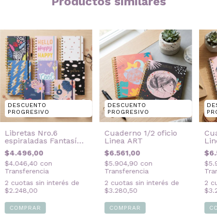
Productos similares
DESCUENTO
DESCUENTO
DE
PROGRESIVO
PROGRESIVO
PR
Libretas Nro.6
Cuaderno 1/2 oficio
Cua
espiraladas Fantasía
Linea ART
Li
Mujer
$4.496,00
$6.561,00
$6.
$4.046,40
con
$5.904,90
con
$5.
Transferencia
Transferencia
Tra
2
cuotas sin interés de
2
cuotas sin interés de
2
cu
$2.248,00
$3.280,50
$3.
COMPRAR
COMPRAR
C