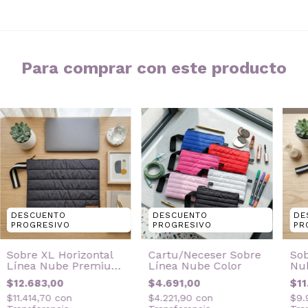
Para comprar con este producto
DESCUENTO
DE
DESCUENTO
PROGRESIVO
PR
PROGRESIVO
Sobre XL Horizontal
Sob
Cartu/Neceser Sobre
Línea Nube Premium
Nu
Línea Nube Color
Black
$12.683,00
$11
$4.691,00
$11.414,70
con
$9.
$4.221,90
con