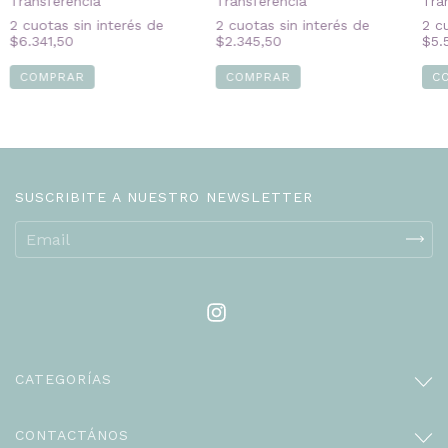
Transferencia
Tra
Transferencia
2
cuotas sin interés de
2
cu
2
cuotas sin interés de
$6.341,50
$5.
$2.345,50
COMPRAR
C
COMPRAR
SUSCRIBITE A NUESTRO NEWSLETTER
CATEGORÍAS
CONTACTÁNOS