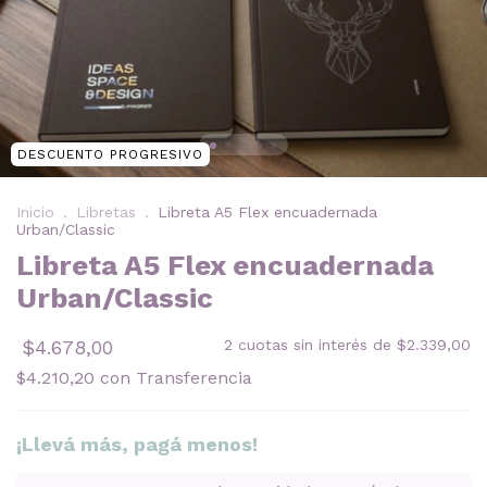
DESCUENTO PROGRESIVO
Inicio
.
Libretas
.
Libreta A5 Flex encuadernada
Urban/Classic
Libreta A5 Flex encuadernada
Urban/Classic
$4.678,00
2
cuotas sin interés de
$2.339,00
$4.210,20
con
Transferencia
¡Llevá más, pagá menos!