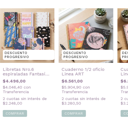
DESCUENTO
DESCUENTO
DE
PROGRESIVO
PROGRESIVO
PR
Libretas Nro.6
Cuaderno 1/2 oficio
Cua
espiraladas Fantasía
Linea ART
Li
Mujer
$4.496,00
$6.561,00
$6.
$4.046,40
con
$5.904,90
con
$5.
Transferencia
Transferencia
Tra
2
cuotas sin interés de
2
cuotas sin interés de
2
cu
$2.248,00
$3.280,50
$3.
COMPRAR
COMPRAR
C