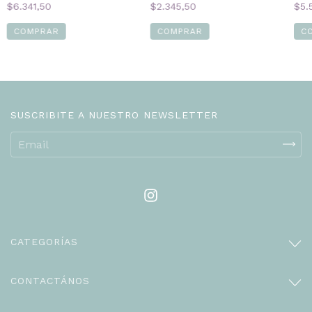
$6.341,50
$5.
$2.345,50
COMPRAR
C
COMPRAR
SUSCRIBITE A NUESTRO NEWSLETTER
CATEGORÍAS
CONTACTÁNOS