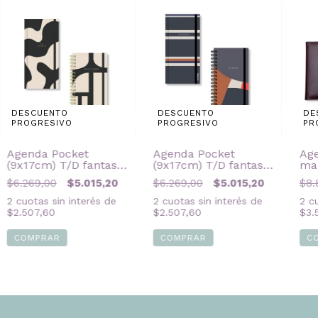
DESCUENTO
DESCUENTO
DE
PROGRESIVO
PROGRESIVO
PR
Agenda Pocket
Agenda Pocket
Ag
(9x17cm) T/D fantasía
(9x17cm) T/D fantasía
mar
ELEGANT
URBAN
CL
$6.269,00
$5.015,20
$6.269,00
$5.015,20
$8.
2
cuotas sin interés de
2
cuotas sin interés de
2
cu
$2.507,60
$2.507,60
$3.
COMPRAR
COMPRAR
C